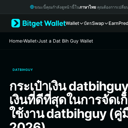
English
ขณะนี้คุณกำลังดูหน้านี้ใน
ภาษาไทย
คุณต้องการเปลี่ย
日本語
Tiếng Việt
Wallet
บัตร
Swap
Earn
Pred
Русский
Español (Latinoamérica)
Türkçe
Home
›
Wallet
›
Just a Dat Bih Guy Wallet
Italiano
Français
Deutsch
简体中文
DATBIHGUY
繁體中文
Português (Portugal)
กระเป๋าเงิน datbihguy
Bahasa Indonesia
ภาษาไทย
เงินที่ดีที่สุดในการจัดเก
हिन्दी
বাংলা
ใช้งาน datbihguy (คู่ม
Español
Português (Brasil)
2026)
Español (Argentina)