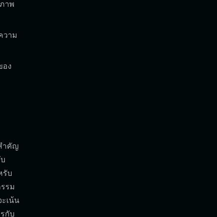
สภาพ
กความ
าของ
มสำคัญ
ับ
หรับ
รกรรม
จะเน้น
รกับ