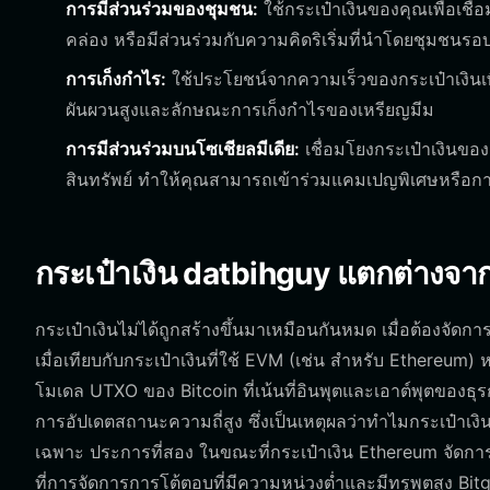
การมีส่วนร่วมของชุมชน:
ใช้กระเป๋าเงินของคุณเพื่อเช
คล่อง หรือมีส่วนร่วมกับความคิดริเริ่มที่นำโดยชุมชนรอ
การเก็งกำไร:
ใช้ประโยชน์จากความเร็วของกระเป๋าเงินเ
ผันผวนสูงและลักษณะการเก็งกำไรของเหรียญมีม
การมีส่วนร่วมบนโซเชียลมีเดีย:
เชื่อมโยงกระเป๋าเงินขอ
สินทรัพย์ ทำให้คุณสามารถเข้าร่วมแคมเปญพิเศษหรือการอ
กระเป๋าเงิน datbihguy แตกต่างจากก
กระเป๋าเงินไม่ได้ถูกสร้างขึ้นมาเหมือนกันหมด เมื่อต้องจั
เมื่อเทียบกับกระเป๋าเงินที่ใช้ EVM (เช่น สำหรับ Ethereum) 
โมเดล UTXO ของ Bitcoin ที่เน้นที่อินพุตและเอาต์พุตของธุร
การอัปเดตสถานะความถี่สูง ซึ่งเป็นเหตุผลว่าทำไมกระเป๋าเง
เฉพาะ ประการที่สอง ในขณะที่กระเป๋าเงิน Ethereum จัดการค่า
ที่การจัดการการโต้ตอบที่มีความหน่วงต่ำและมีทรูพุตสูง B