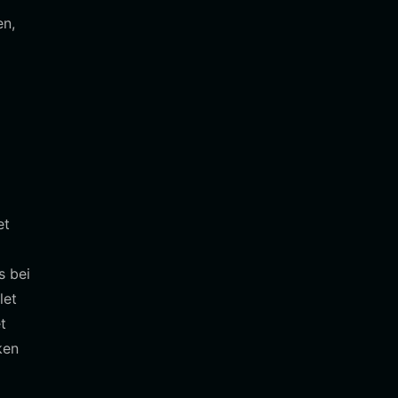
en,
m
et
s bei
let
t
ken