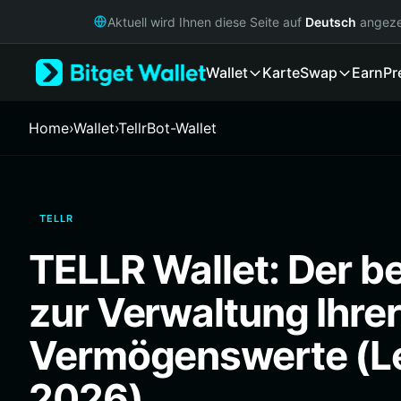
English
Aktuell wird Ihnen diese Seite auf
Deutsch
angeze
日本語
Tiếng Việt
Wallet
Karte
Swap
Earn
Pr
Русский
Español (Latinoamérica)
Türkçe
Home
›
Wallet
›
TellrBot-Wallet
Italiano
Français
Deutsch
简体中文
TELLR
繁體中文
Português (Portugal)
TELLR Wallet: Der b
Bahasa Indonesia
ภาษาไทย
zur Verwaltung Ihre
हिन्दी
বাংলা
Vermögenswerte (Le
Español
Português (Brasil)
2026)
Español (Argentina)