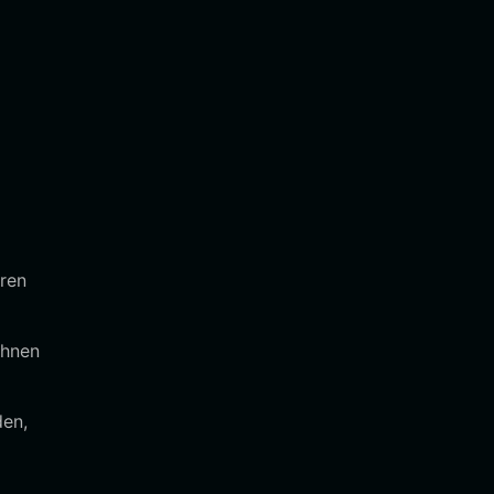
ren
Ihnen
den,