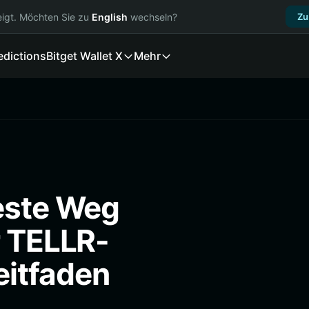
igt. Möchten Sie zu
English
wechseln?
Zu
edictions
Bitget Wallet X
Mehr
este Weg
r TELLR-
itfaden