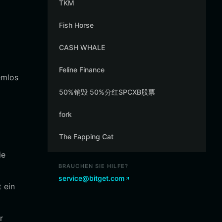
TKM
Fish Horse
CASH WHALE
Feline Finance
emlos
50%销毁 50%分红SPCXB股票
fork
The Fapping Cat
ie
BRAUCHEN SIE HILFE?
service@bitget.com
 ein
r