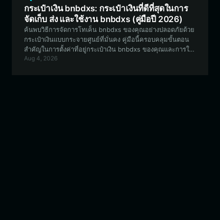
กระเป๋าเงิน bnbdxs: กระเป๋าเงินที่ดีที่สุดในการ
จัดเก็บ ส่ง และใช้งาน bnbdxs (คู่มือปี 2026)
ค้นพบวิธีการจัดการโทเค็น bnbdxs ของคุณอย่างปลอดภัยด้วย
กระเป๋าเงินแบบกระจายศูนย์ที่มั่นคง คู่มือนี้ครอบคลุมขั้นตอน
สำคัญในการตั้งค่าที่อยู่กระเป๋าเงิน bnbdxs ของคุณและการใช้
Aug 4, 2026
งานในระบบนิเวศ EVM อย่างมีประสิทธิภาพด้วย Bitget Wallet