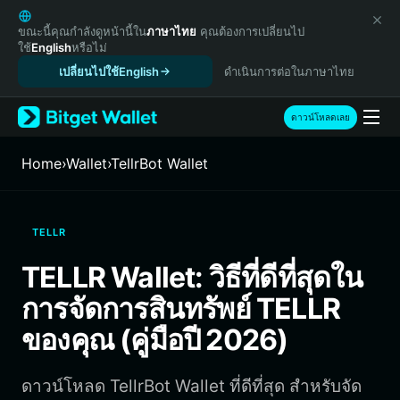
English
日本語
ขณะนี้คุณกำลังดูหน้านี้ใน
ภาษาไทย
คุณต้องการเปลี่ยนไป
ใช้
English
หรือไม่
Tiếng Việt
เปลี่ยนไปใช้English
ดำเนินการต่อในภาษาไทย
Русский
Español (Latinoamérica)
Türkçe
ดาวน์โหลดเลย
Italiano
Français
Home
›
Wallet
›
TellrBot Wallet
Deutsch
简体中文
繁體中文
TELLR
Português (Portugal)
Bahasa Indonesia
TELLR Wallet: วิธีที่ดีที่สุดใน
ภาษาไทย
การจัดการสินทรัพย์ TELLR
हिन्दी
বাংলা
ของคุณ (คู่มือปี 2026)
Español
Português (Brasil)
ดาวน์โหลด TellrBot Wallet ที่ดีที่สุด สำหรับจัด
Español (Argentina)