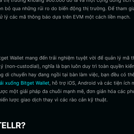
hóa thị trường khoảng 900.000 đô la và một cộng đồng tích 
n bỏ qua những rủi ro do biến động thị trường. Để tham gi
 xử lý các mã thông báo dựa trên EVM một cách liền mạch.
tget Wallet mang đến trải nghiệm tuyệt vời để quản lý mã 
(non-custodial), nghĩa là bạn luôn duy trì toàn quyền kiể
g di chuyển hay đang ngồi tại bàn làm việc, bạn đều có thể
tải xuống Bitget Wallet
, hỗ trợ iOS, Android và các tiện ích
 được một giải pháp đa chuỗi mạnh mẽ, đơn giản hóa các ph
ến lược giao dịch thay vì các rào cản kỹ thuật.
 TELLR?