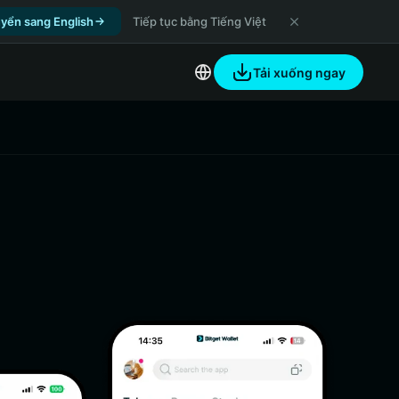
yển sang English
Tiếp tục bằng Tiếng Việt
Tải xuống ngay