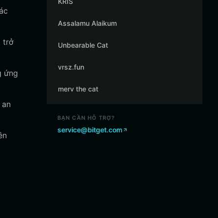
KRIS
tác
Assalamu Alaikum
 trở
Unbearable Cat
vrsz.fun
g ứng
merv the cat
 an
BẠN CẦN HỖ TRỢ?
service@bitget.com
ên