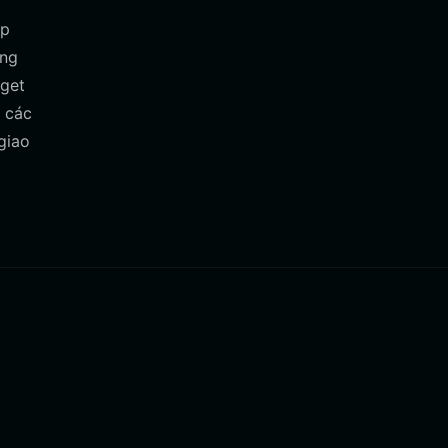
ép
ong
tget
n các
giao