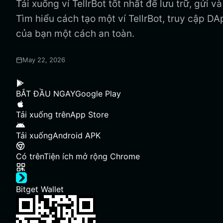
Tải xuống ví TellrBot tốt nhất để lưu trữ, gửi v
Tìm hiểu cách tạo một ví TellrBot, truy cập DA
của bạn một cách an toàn.
May 22, 2026
BẮT ĐẦU NGAY
Google Play
Tải xuống trên
App Store
Tải xuống
Android APK
Có trên
Tiện ích mở rộng Chrome
Bitget Wallet