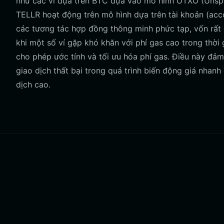
như các ví dựa trên BTC dựa vào mô hình UTXO (Unspent
TELLR hoạt động trên mô hình dựa trên tài khoản (ac
các tương tác hợp đồng thông minh phức tạp, vốn rất 
khi một số ví gặp khó khăn với phí gas cao trong thời
cho phép ước tính và tối ưu hóa phí gas. Điều này đả
giao dịch thất bại trong quá trình biến động giá nhan
dịch cao.