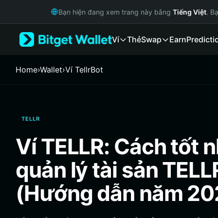
English
Bạn hiện đang xem trang này bằng
Tiếng Việt
. B
日本語
Tiếng Việt
Ví
Thẻ
Swap
Earn
Predicti
Русский
Español (Latinoamérica)
Türkçe
Home
›
Wallet
›
‌Ví TellrBot
Italiano
Français
Deutsch
简体中文
TELLR
繁體中文
Português (Portugal)
Ví TELLR: Cách tốt n
Bahasa Indonesia
ภาษาไทย
quản lý tài sản TELL
हिन्दी
বাংলা
(Hướng dẫn năm 20
Español
Português (Brasil)
Español (Argentina)