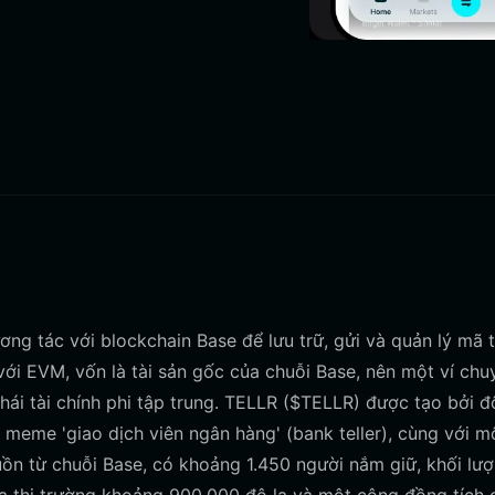
ơng tác với blockchain Base để lưu trữ, gửi và quản lý mã 
với EVM, vốn là tài sản gốc của chuỗi Base, nên một ví chu
thái tài chính phi tập trung. TELLR ($TELLR) được tạo bởi đ
 meme 'giao dịch viên ngân hàng' (bank teller), cùng với m
uồn từ chuỗi Base, có khoảng 1.450 người nắm giữ, khối lư