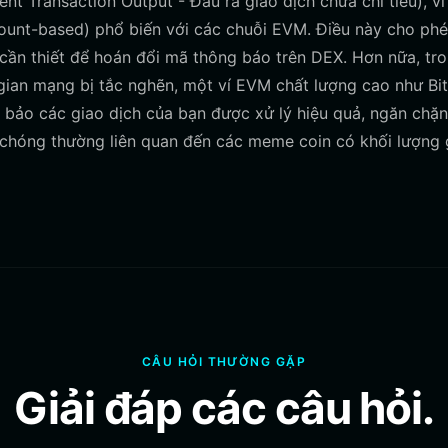
 Transaction Output - Đầu ra giao dịch chưa chi tiêu), ví
count-based) phổ biến với các chuỗi EVM. Điều này cho ph
cần thiết để hoán đổi mã thông báo trên DEX. Hơn nữa, tr
 gian mạng bị tắc nghẽn, một ví EVM chất lượng cao như Bi
m bảo các giao dịch của bạn được xử lý hiệu quả, ngăn chặ
h chóng thường liên quan đến các meme coin có khối lượng 
CÂU HỎI THƯỜNG GẶP
Giải đáp các câu hỏi.