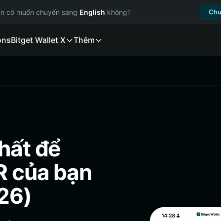
ạn có muốn chuyển sang
English
không?
Chu
ons
Bitget Wallet X
Thêm
hất để
R của bạn
26)