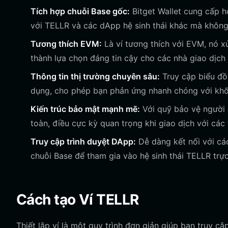
Tích hợp chuỗi Base gốc:
Bitget Wallet cung cấp h
với TELLR và các dApp hệ sinh thái khác mà không
Tương thích EVM:
Là ví tương thích với EVM, nó xử
thành lựa chọn đáng tin cậy cho các nhà giao dịch
Thông tin thị trường chuyên sâu:
Truy cập biểu đồ 
dụng, cho phép bạn phản ứng nhanh chóng với khố
Kiến trúc bảo mật mạnh mẽ:
Với quỹ bảo vệ người d
toàn, điều cực kỳ quan trọng khi giao dịch với cá
Truy cập trình duyệt DApp:
Dễ dàng kết nối với các
chuỗi Base để tham gia vào hệ sinh thái TELLR trực 
Cách tạo Ví TELLR
Thiết lập ví là một quy trình đơn giản giúp bạn truy 