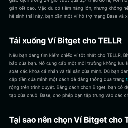
giao dịch trong 24 giờ vượt quá 2,7 triệu đô la, vốn 
gắn kết cao. Mặc dù có tiềm năng lớn, nhưng không nê
hệ sinh thái này, bạn cần một ví hỗ trợ mạng Base và
Tải xuống Ví Bitget cho TELLR
Nếu bạn đang tìm kiếm chiếc ví tốt nhất cho TELLR, Bi
báo của bạn. Nó cung cấp một môi trường không lưu ký 
soát các khóa cá nhân và tài sản của mình. Dù bạn đan
cập tiền của mình một cách dễ dàng thông qua trang
rộng trên trình duyệt. Bằng cách chọn Bitget, bạn có
tạp của chuỗi Base, cho phép bạn tập trung vào các chi
Tại sao nên chọn Ví Bitget cho