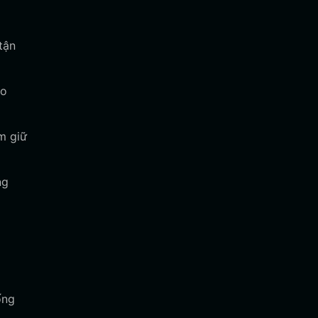
tận
ho
m giữ
ng
ống