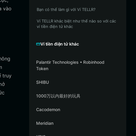
cực,
a vào
Bạn có thể làm gì với Ví TELLR?
Ví TELLR khác biệt như thế nào so với các
ví tiền điện tử khác
Ví tiền điện tử khác
thông
Palantir Technologies • Robinhood
m
Token
 truy
SHIBU
 mở
ức
1000万以内最好的玩具
Cacodemon
Meridian