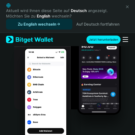
English
日本語
Aktuell wird Ihnen diese Seite auf
Deutsch
angezeigt.
Möchten Sie zu
English
wechseln?
Tiếng Việt
Zu English wechseln
Auf Deutsch fortfahren
Русский
Español (Latinoamérica)
Türkçe
Jetzt herunterladen
Italiano
Français
Deutsch
简体中文
繁體中文
Português (Portugal)
Bahasa Indonesia
ภาษาไทย
हिन्दी
বাংলা
Español
Português (Brasil)
Español (Argentina)