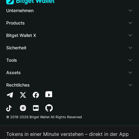
Unternehmen
Über Bitget Wallet
Products
Blog
Crypto Card
Bitget Wallet X
Academy
Stablecoin Earn
Developer
Sicherheit
Krypto-News
Payfi Crypto
Wallet verbinden
Protection-Fonds
Tools
Hilfe-Center
Crypto Swap API
Bitget Wallet Pay
Sicherheitstechnologie
Krypto kaufen
Assets
Uns Kontaktieren
Altcoin Season Index
Ein Projekt listen
Erkennung von Berechtigungen
Arbitrum
Rechtliches
Markenressourcen
Prediction Markets
Vertragserkennung
Avalanche
Datenschutzrichtlinien
Karriere
DApp
Batch-Überweisung
Bitcoin
Nutzervereinbarung
© 2018-2026 Bitget Wallet All Rights Reserved
Offizielle Kanal-Verifizierung
Trade
BNB Chain
Risk Disclosure
Tokens in einer Minute verstehen – direkt in der App
RWA
Polygon