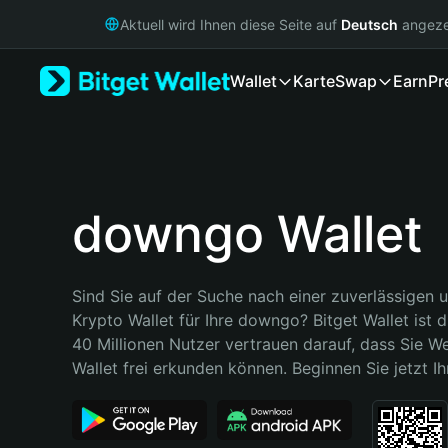
English
Aktuell wird Ihnen diese Seite auf
Deutsch
angeze
日本語
Tiếng Việt
Wallet
Karte
Swap
Earn
Pr
Русский
Español (Latinoamérica)
Türkçe
Italiano
Français
Deutsch
downgo Wallet
简体中文
繁體中文
Português (Portugal)
Sind Sie auf der Suche nach einer zuverlässigen u
Bahasa Indonesia
Krypto Wallet für Ihre downgo? Bitget Wallet ist d
ภาษาไทย
40 Millionen Nutzer vertrauen darauf, dass Sie We
हिन्दी
Wallet frei erkunden können. Beginnen Sie jetzt Ih
বাংলা
Español
Português (Brasil)
Español (Argentina)