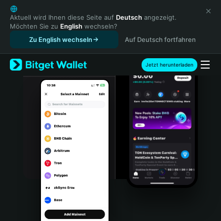
English
日本語
Aktuell wird Ihnen diese Seite auf
Deutsch
angezeigt.
Möchten Sie zu
English
wechseln?
Tiếng Việt
Zu English wechseln
Auf Deutsch fortfahren
Русский
Español (Latinoamérica)
Türkçe
Jetzt herunterladen
Italiano
Français
Deutsch
简体中文
繁體中文
Português (Portugal)
Bahasa Indonesia
ภาษาไทย
हिन्दी
বাংলা
Español
Português (Brasil)
Español (Argentina)