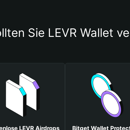
llten Sie LEVR Wallet v
enlose LEVR Airdrops
Bitget Wallet Protec