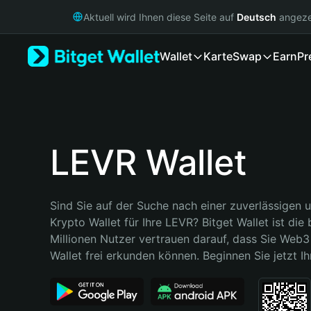
English
Aktuell wird Ihnen diese Seite auf
Deutsch
angeze
日本語
Tiếng Việt
Wallet
Karte
Swap
Earn
Pr
Русский
Español (Latinoamérica)
Türkçe
Italiano
Français
Deutsch
LEVR Wallet
简体中文
繁體中文
Português (Portugal)
Sind Sie auf der Suche nach einer zuverlässigen u
Bahasa Indonesia
Krypto Wallet für Ihre LEVR? Bitget Wallet ist die 
ภาษาไทย
Millionen Nutzer vertrauen darauf, dass Sie Web3 
हिन्दी
Wallet frei erkunden können. Beginnen Sie jetzt Ih
বাংলা
Español
Português (Brasil)
Español (Argentina)