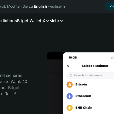
igt. Möchten Sie zu
English
wechseln?
Zu
edictions
Bitget Wallet X
Mehr
nd sicheren 
beste Wahl. 40 
auf Bitget 
re Reise!