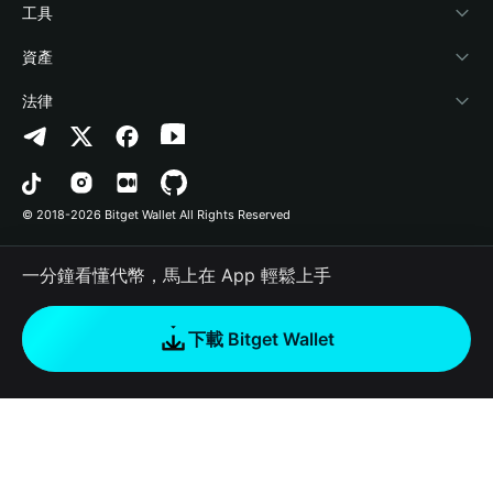
加密資訊
Payfi Crypto
連接錢包
風險保障基金
工具
幫助中心
Crypto Swap API
Bitget Wallet Pay
安全防護技術
快捷買幣
資產
‌聯繫我們
Altcoin Season Index
合作上架
授權檢測
Arbitrum
法律
品牌資源
Prediction Markets
合約檢測
Avalanche
隱私協議
工作機會
DApp
批次轉帳
Bitcoin
用戶使用協議
© 2018-2026 Bitget Wallet All Rights Reserved
官方渠道驗證
Trade
BNB Chain
Risk Disclosure
一分鐘看懂代幣，馬上在 App 輕鬆上手
RWA
Polygon
如何購買加密貨幣
下載 Bitget Wallet