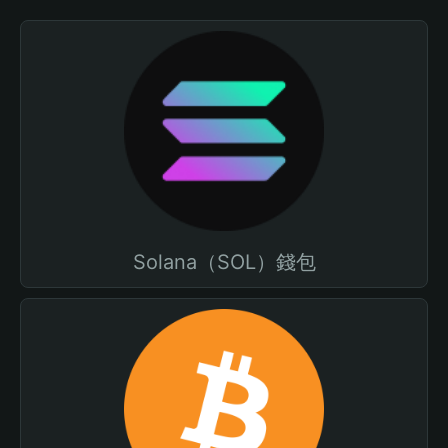
Solana（SOL）錢包