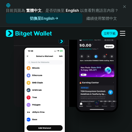
English
日本語
目前頁面為
繁體中文
。是否切換至
English
以查看對應語言內容？
Tiếng Việt
切換至English
繼續使用繁體中文
Русский
Español (Latinoamérica)
立即下載
Türkçe
Italiano
Français
Deutsch
简体中文
繁體中文
Português (Portugal)
Bahasa Indonesia
ภาษาไทย
हिन्दी
বাংলা
Español
Português (Brasil)
Español (Argentina)