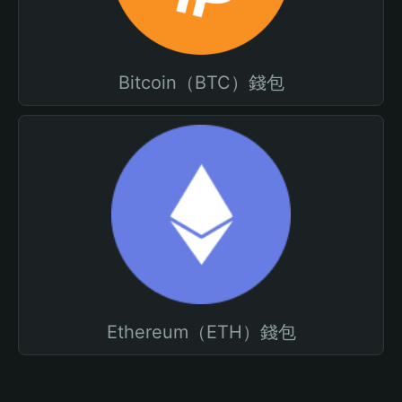
Bitcoin（BTC）錢包
Ethereum（ETH）錢包