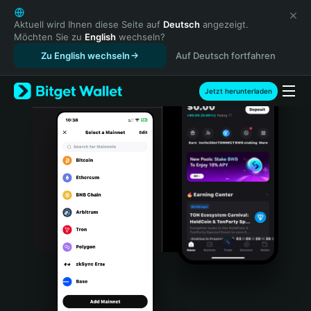
English
日本語
Aktuell wird Ihnen diese Seite auf
Deutsch
angezeigt.
Möchten Sie zu
English
wechseln?
Tiếng Việt
Zu English wechseln
Auf Deutsch fortfahren
Русский
Español (Latinoamérica)
Türkçe
Jetzt herunterladen
Italiano
Français
Deutsch
简体中文
繁體中文
Português (Portugal)
Bahasa Indonesia
ภาษาไทย
हिन्दी
বাংলা
Español
Português (Brasil)
Español (Argentina)