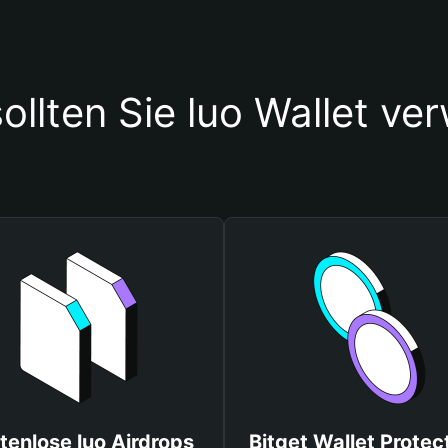
llten Sie luo Wallet v
tenlose luo Airdrops
Bitget Wallet Protec