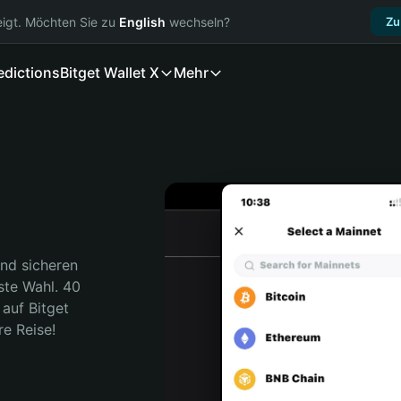
igt. Möchten Sie zu
English
wechseln?
Zu
edictions
Bitget Wallet X
Mehr
nd sicheren 
ste Wahl. 40 
auf Bitget 
re Reise!