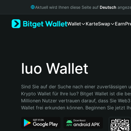
English
Aktuell wird Ihnen diese Seite auf
Deutsch
angeze
日本語
Tiếng Việt
Wallet
Karte
Swap
Earn
Pr
Русский
Español (Latinoamérica)
Türkçe
Italiano
Français
Deutsch
luo Wallet
简体中文
繁體中文
Português (Portugal)
Sind Sie auf der Suche nach einer zuverlässigen u
Bahasa Indonesia
Krypto Wallet für Ihre luo? Bitget Wallet ist die be
ภาษาไทย
Millionen Nutzer vertrauen darauf, dass Sie Web3 
हिन्दी
Wallet frei erkunden können. Beginnen Sie jetzt Ih
বাংলা
Español
Português (Brasil)
Español (Argentina)