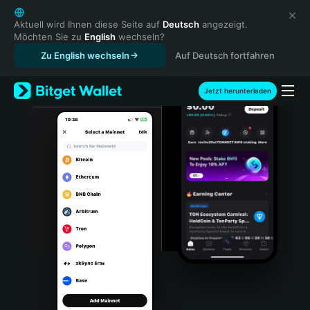
English
日本語
Aktuell wird Ihnen diese Seite auf
Deutsch
angezeigt.
Möchten Sie zu
English
wechseln?
Tiếng Việt
Zu English wechseln
Auf Deutsch fortfahren
Русский
Español (Latinoamérica)
Türkçe
Jetzt herunterladen
Italiano
Français
Deutsch
简体中文
繁體中文
Português (Portugal)
Bahasa Indonesia
ภาษาไทย
हिन्दी
বাংলা
Español
Português (Brasil)
Español (Argentina)