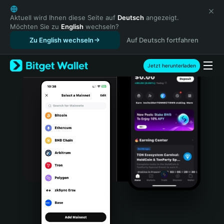
English
日本語
Aktuell wird Ihnen diese Seite auf
Deutsch
angezeigt.
Möchten Sie zu
English
wechseln?
Tiếng Việt
Zu English wechseln
Auf Deutsch fortfahren
Русский
Español (Latinoamérica)
Türkçe
Jetzt herunterladen
Italiano
Français
Deutsch
简体中文
繁體中文
Português (Portugal)
Bahasa Indonesia
ภาษาไทย
हिन्दी
বাংলা
Español
Português (Brasil)
Español (Argentina)