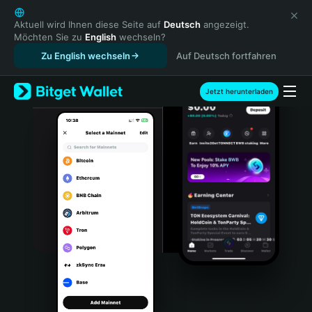
English
日本語
Aktuell wird Ihnen diese Seite auf
Deutsch
angezeigt.
Möchten Sie zu
English
wechseln?
Tiếng Việt
Zu English wechseln
Auf Deutsch fortfahren
Русский
Español (Latinoamérica)
Türkçe
Jetzt herunterladen
Italiano
Français
Deutsch
简体中文
繁體中文
Português (Portugal)
Bahasa Indonesia
ภาษาไทย
हिन्दी
বাংলা
Español
Português (Brasil)
Español (Argentina)