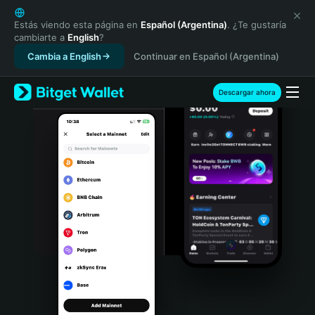
English
日本語
Estás viendo esta página en
Español (Argentina)
. ¿Te gustaría
cambiarte a
English
?
Tiếng Việt
Cambia a English
Continuar en Español (Argentina)
Русский
Español (Latinoamérica)
Türkçe
Descargar ahora
Italiano
Français
Deutsch
简体中文
繁體中文
Português (Portugal)
Bahasa Indonesia
ภาษาไทย
हिन्दी
বাংলা
Español
Português (Brasil)
Español (Argentina)