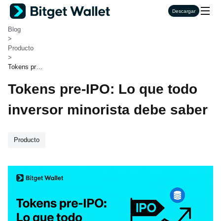
Bitget Wallet
Descargar
>
Blog
>
Producto
>
Tokens pre-I
PO: Lo que
Tokens pre-IPO: Lo que todo
todo inverso
r minorista d
ebe saber
inversor minorista debe saber
Producto