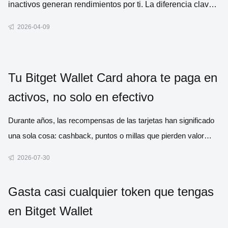
inactivos generan rendimientos por ti. La diferencia clave
es que, en vez de un banco, tus fondos los gestionan
2026-04-09
contratos inteligentes: programas automatizados que se
ejecutan en blockchain
Tu Bitget Wallet Card ahora te paga en
activos, no solo en efectivo
Durante años, las recompensas de las tarjetas han significado
una sola cosa: cashback, puntos o millas que pierden valor
poco a poco cuanto más tiempo las mantienes. Ahora, te
2026-07-30
traemos algo mejor. A partir del 1 de agosto, cada compra
elegible puede darte activos reales (Bitcoin, oro, acciones
Gasta casi cualquier token que tengas
estado
en Bitget Wallet