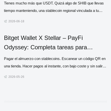
Tienes mucho más que USDT. Quizá algo de SHIB que llevas
tiempo manteniendo, una stablecoin regional vinculada a tu
propia moneda o un token de ecosistema de una cadena que
2026-06-18
usas de verdad. Pero cuando llega el momento de pagar algo
en el mundo real, la mayoría de los monederos te dan la misma
Bitget Wallet X Stellar – PayFi
respue
Odyssey: Completa tareas para
compartir 300,000$ en recompensas
Pagar el almuerzo con stablecoins. Escanear un código QR en
una tienda. Hacer pagos al instante, con bajo coste y sin salir
de tu monedero. Así deberían sentirse los pagos cripto. Y con
2026-05-26
PayFi Odyssey, eso es exactamente lo que estamos
impulsando. Nos hemos unido a Stellar para lanzar PayFi
Odyssey,