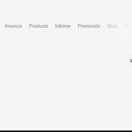
Ev
Anuncio
Producto
Informe
Promoción
Guía
1