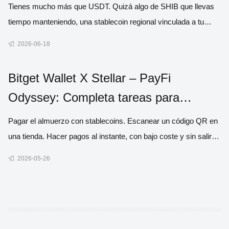
Tienes mucho más que USDT. Quizá algo de SHIB que llevas
tiempo manteniendo, una stablecoin regional vinculada a tu
propia moneda o un token de ecosistema de una cadena que
2026-06-18
usas de verdad. Pero cuando llega el momento de pagar algo
en el mundo real, la mayoría de los monederos te dan la misma
Bitget Wallet X Stellar – PayFi
respue
Odyssey: Completa tareas para
compartir 300,000$ en recompensas
Pagar el almuerzo con stablecoins. Escanear un código QR en
una tienda. Hacer pagos al instante, con bajo coste y sin salir
de tu monedero. Así deberían sentirse los pagos cripto. Y con
2026-05-26
PayFi Odyssey, eso es exactamente lo que estamos
impulsando. Nos hemos unido a Stellar para lanzar PayFi
Odyssey,