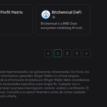
 Profit Matrix
Bitchemical DeFi
Bitchemical is a BNB Chain
ecosystem combining AI toolin,
the BCHEM token, staking, and
DeFi functionaly
1
2
3
web hipervinculados, las aplicaciones relacionadas, los foros, los
es informativos generales. Bitget Wallet no ofrece ninguna
te de la información brindada por Bitget Wallet debe considerarse
us necesidades específicas para ningún fin. Cualquier uso o
hacer su propia investigación, revisión, análisis y verificación. El
ivas. Consulte a su asesor financiero antes de tomar cualquier
tud u oferta.