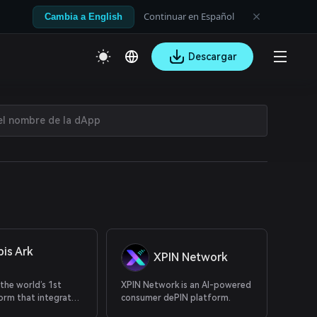
Continuar en Español
Cambia a English
Descargar
bis Ark
XPIN Network
 the world’s 1st
XPIN Network is an AI-powered
orm that integrates
consumer dePIN platform.
ry RWA with IP