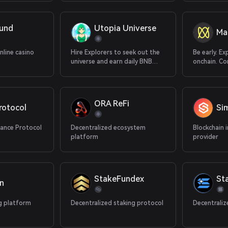
asset financ
und
Utopia Universe
Ma
nline casino
Hire Explorers to seek out the
Be early. E
universe and earn daily BNB
onchain. C
rewards.
assets.
ORA ReFi
rotocol
Si
nance Protocol
Decentralized ecosystem
Blockchain 
platform
provider
StakeFundex
St
In
g platform
Decentralized staking protocol
Decentraliz