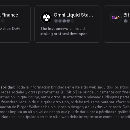
 Finance
Omni Liquid Staking
Bit
s-chain DeFi
The first omni-chain liquid
staking protocol developed
based on Bifrost SLPx, cross-
chain interoperability security
provided by Polkadot XCM.
abilidad:
Toda la información brindada en este sitio web, incluidos los sitios 
 redes sociales y otras plataformas (el “Sitio”) se brinda únicamente con fin
ormación, lo que incluye, entre otros, su exactitud y relevancia. Ninguna par
nanciero, legal o de cualquier otro tipo, ni debe utilizarse para satisfacer s
ación de Bitget Wallet es bajo su propio riesgo y a su exclusivo criterio. Debe 
das implica un alto nivel de riesgo que puede dar lugar a pérdidas significat
n. Nada de lo estipulado en este sitio web debe interpretarse como una solici