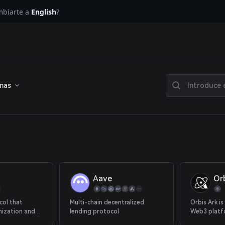
ambiarte a
English
?
enas
Aave
Or
col that
Multi-chain decentralized
Orbis Ark is
nization and
lending protocol
Web3 platf
 earnings.
full-catego