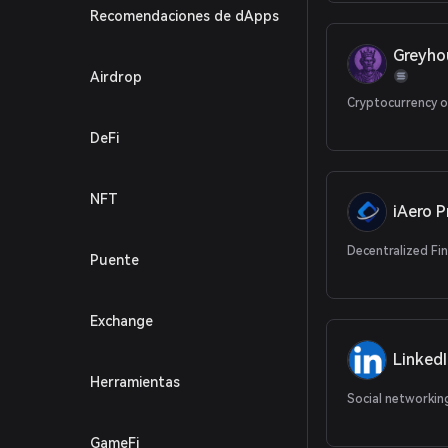
Recomendaciones de dApps
Greyho
Airdrop
Cryptocurrency o
DeFi
NFT
iAero P
Decentralized Fi
Puente
Exchange
Linked
Herramientas
Social networkin
GameFi