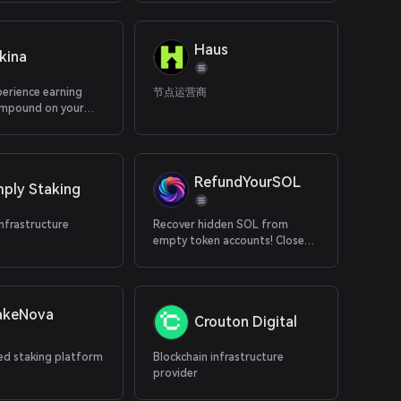
ialization.
Haus
kina
xperience earning
节点运营商
ompound on your
RefundYourSOL
mply Staking
infrastructure
Recover hidden SOL from
empty token accounts! Close
unused accounts & burn scam
tokens to reclaim your SOL.
Trusted by 500K+ Solana users
worldwide.
akeNova
Crouton Digital
ed staking platform
Blockchain infrastructure
provider