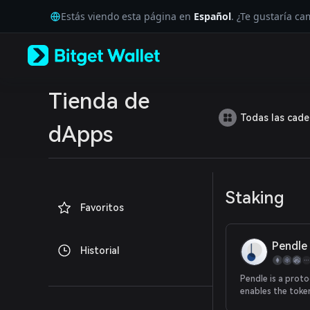
English
Estás viendo esta página en
Español
. ¿Te gustaría c
日本語
Tiếng Việt
Русский
Español (Latinoamérica)
Türkçe
Italiano
Tienda de
Français
Todas las cad
Deutsch
dApps
简体中文
繁體中文
Português (Portugal)
Bahasa Indonesia
Staking
ภาษาไทย
Favoritos
العربية
हिन्दी
বাংলা
Pendle
Historial
Español
Português (Brasil)
Pendle is a proto
Español (Argentina)
enables the toke
trading of future