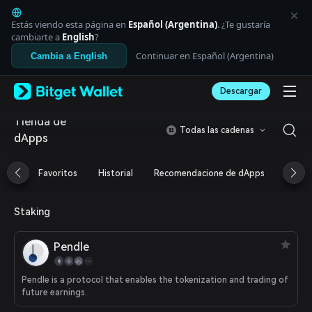
English
日本語
Estás viendo esta página en
Español (Argentina)
. ¿Te gustaría
Tiếng Việt
cambiarte a
English
?
Русский
Continuar en Español (Argentina)
Cambia a English
Español (Latinoamérica)
Türkçe
Descargar
Italiano
Français
Tienda de
Deutsch
Todas las cadenas
dApps
简体中文
繁體中文
Português (Portugal)
Favoritos
Historial
Recomendacione de dApps
Airdr
Bahasa Indonesia
ภาษาไทย
العربية
Staking
हिन्दी
বাংলা
Pendle
Español
Português (Brasil)
Pendle is a protocol that enables the tokenization and trading of
Español (Argentina)
future earnings.