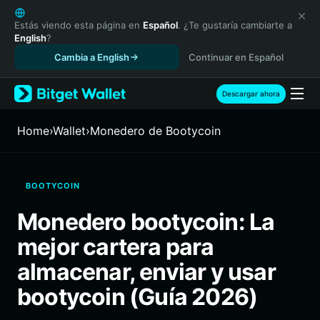
English
日本語
Estás viendo esta página en
Español
. ¿Te gustaría cambiarte a
English
?
Tiếng Việt
Cambia a English
Continuar en Español
Русский
Español (Latinoamérica)
Türkçe
Descargar ahora
Italiano
Français
Home
›
Wallet
›
Monedero de Bootycoin
Deutsch
简体中文
繁體中文
BOOTYCOIN
Português (Portugal)
Bahasa Indonesia
Monedero bootycoin: La
ภาษาไทย
mejor cartera para
हिन्दी
বাংলা
almacenar, enviar y usar
Español
bootycoin (Guía 2026)
Português (Brasil)
Español (Argentina)