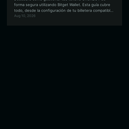
forma segura utilizando Bitget Wallet. Esta guía cubre
todo, desde la configuración de tu billetera compatible
Aug 10, 2026
con EVM hasta cómo participar en el ecosistema
comunitario de temática de IA en la Binance Smart
Chain.