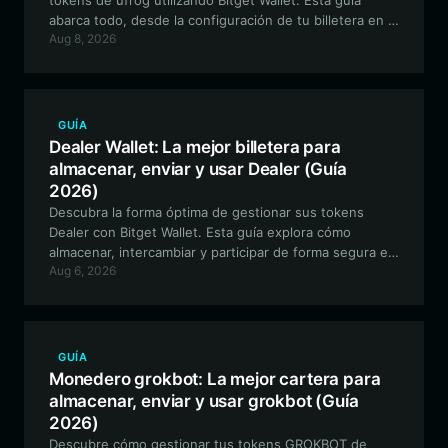
tokens de ufrog utilizando Bitget Wallet. Esta guía
abarca todo, desde la configuración de tu billetera en la
Aug 8, 2026
cadena Robinhood hasta la participación en loterías
descentralizadas verificables.
GUÍA
Dealer Wallet: La mejor billetera para
almacenar, enviar y usar Dealer (Guía
2026)
Descubra la forma óptima de gestionar sus tokens
Dealer con Bitget Wallet. Esta guía explora cómo
almacenar, intercambiar y participar de forma segura en
Aug 6, 2026
el ecosistema Dealer utilizando una billetera
descentralizada de primer nivel.
GUÍA
Monedero grokbot: La mejor cartera para
almacenar, enviar y usar grokbot (Guía
2026)
Descubre cómo gestionar tus tokens GROKBOT de