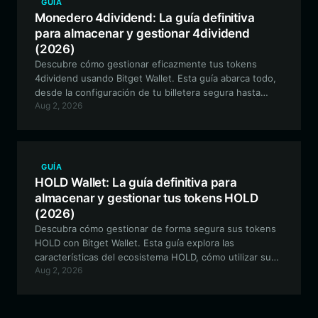
GUÍA
cadena EVM.
Monedero 4dividend: La guía definitiva
para almacenar y gestionar 4dividend
(2026)
Descubre cómo gestionar eficazmente tus tokens
4dividend usando Bitget Wallet. Esta guía abarca todo,
desde la configuración de tu billetera segura hasta
Aug 2, 2026
cómo participar en el ecosistema único de
redistribución de comisiones de 4dividend.
GUÍA
HOLD Wallet: La guía definitiva para
almacenar y gestionar tus tokens HOLD
(2026)
Descubra cómo gestionar de forma segura sus tokens
HOLD con Bitget Wallet. Esta guía explora las
características del ecosistema HOLD, cómo utilizar sus
Aug 2, 2026
mecanismos de dividendos y por qué Bitget Wallet es la
mejor opción para los miembros de la comunidad a
largo plazo.