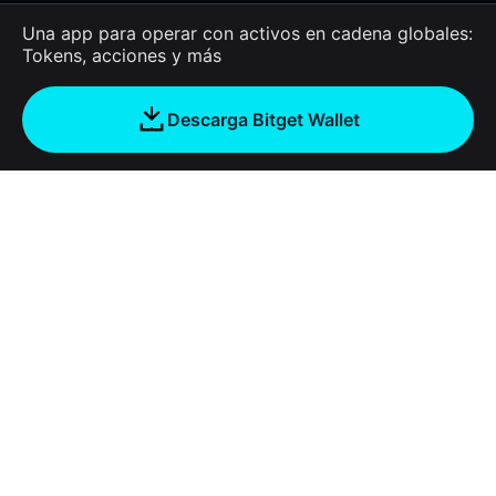
Una app para operar con activos en cadena globales:
Tokens, acciones y más
Descarga Bitget Wallet
Acerca de nosotros
Bitget Wallet
Products