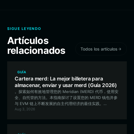
SIGUE LEYENDO
Artículos
relacionados
Todos los artículos
GUÍA
Cartera merd: La mejor billetera para
almacenar, enviar y usar merd (Guía 2026)
。探索如何有效地管理您的 Meridian (MERD) 代币，使用安
全、自托管的方法。本指南探讨了设置您的 MERD 钱包并参
与 EVM 链上不断发展的自主代理经济的最佳实践。
Aug 3, 2026
Descubre cómo gestionar eficazmente tus tokens
Meridian (MERD) utilizando un enfoque seguro y de
autocustodia. Esta guía explora las mejores prácticas
para configurar tu billetera MERD y participar en la
creciente economía de agentes autónomos en la