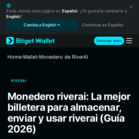
English
日本語
Estás viendo esta página en
Español
. ¿Te gustaría cambiarte a
English
?
Tiếng Việt
Cambia a English
Continuar en Español
Русский
Español (Latinoamérica)
Türkçe
Descargar ahora
Italiano
Français
Home
›
Wallet
›
Monedero de RiverAI
Deutsch
简体中文
繁體中文
RIVERAI
Português (Portugal)
Bahasa Indonesia
Monedero riverai: La mejor
ภาษาไทย
billetera para almacenar,
हिन्दी
বাংলা
enviar y usar riverai (Guía
Español
2026)
Português (Brasil)
Español (Argentina)