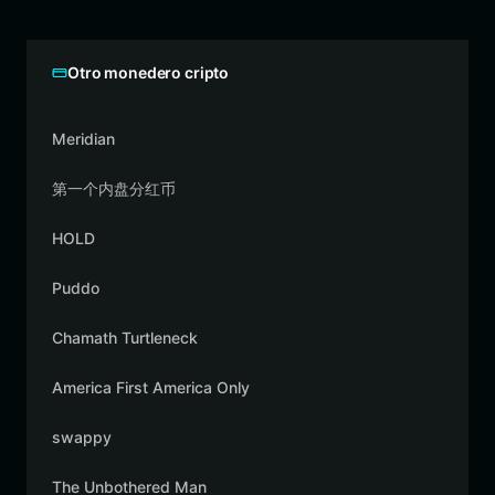
Otro monedero cripto
Meridian
第一个内盘分红币
HOLD
Puddo
Chamath Turtleneck
America First America Only
swappy
The Unbothered Man