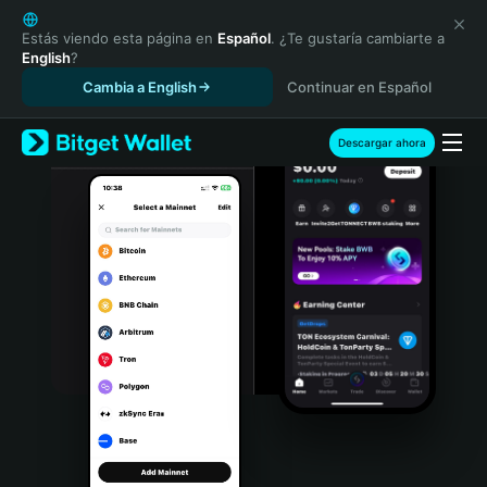
English
日本語
Estás viendo esta página en
Español
. ¿Te gustaría cambiarte a
English
?
Tiếng Việt
Cambia a English
Continuar en Español
Русский
Español (Latinoamérica)
Türkçe
Descargar ahora
Italiano
Français
Deutsch
简体中文
繁體中文
Português (Portugal)
Bahasa Indonesia
ภาษาไทย
हिन्दी
বাংলা
Español
Português (Brasil)
Español (Argentina)