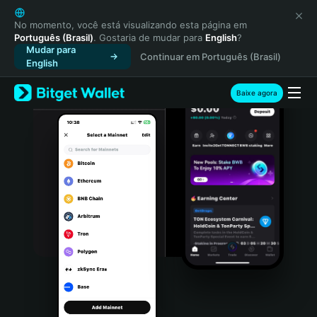
English
日本語
No momento, você está visualizando esta página em
Português (Brasil)
. Gostaria de mudar para
English
?
Tiếng Việt
Mudar para
Continuar em Português (Brasil)
Русский
English
Español (Latinoamérica)
Türkçe
Baixe agora
Italiano
Français
Deutsch
简体中文
繁體中文
Português (Portugal)
Bahasa Indonesia
ภาษาไทย
हिन्दी
বাংলা
Español
Português (Brasil)
Español (Argentina)