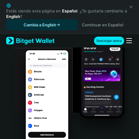
English
日本語
Estás viendo esta página en
Español
. ¿Te gustaría cambiarte a
English
?
Tiếng Việt
Cambia a English
Continuar en Español
Русский
Español (Latinoamérica)
Türkçe
Descargar ahora
Italiano
Français
Deutsch
简体中文
繁體中文
Português (Portugal)
Bahasa Indonesia
ภาษาไทย
हिन्दी
বাংলা
Español
Português (Brasil)
Español (Argentina)