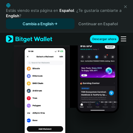
English
日本語
Estás viendo esta página en
Español
. ¿Te gustaría cambiarte a
English
?
Tiếng Việt
Cambia a English
Continuar en Español
Русский
Español (Latinoamérica)
Türkçe
Descargar ahora
Italiano
Français
Deutsch
简体中文
繁體中文
Português (Portugal)
Bahasa Indonesia
ภาษาไทย
हिन्दी
বাংলা
Español
Português (Brasil)
Español (Argentina)