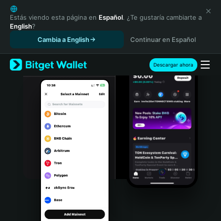
English
日本語
Estás viendo esta página en
Español
. ¿Te gustaría cambiarte a
English
?
Tiếng Việt
Cambia a English
Continuar en Español
Русский
Español (Latinoamérica)
Türkçe
Descargar ahora
Italiano
Français
Deutsch
简体中文
繁體中文
Português (Portugal)
Bahasa Indonesia
ภาษาไทย
हिन्दी
বাংলা
Español
Português (Brasil)
Español (Argentina)