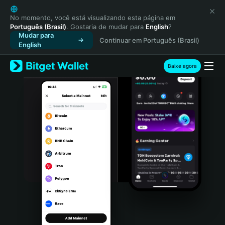
English
日本語
No momento, você está visualizando esta página em
Português (Brasil)
. Gostaria de mudar para
English
?
Tiếng Việt
Mudar para
Continuar em Português (Brasil)
Русский
English
Español (Latinoamérica)
Türkçe
Baixe agora
Italiano
Français
Deutsch
简体中文
繁體中文
Português (Portugal)
Bahasa Indonesia
ภาษาไทย
हिन्दी
বাংলা
Español
Português (Brasil)
Español (Argentina)