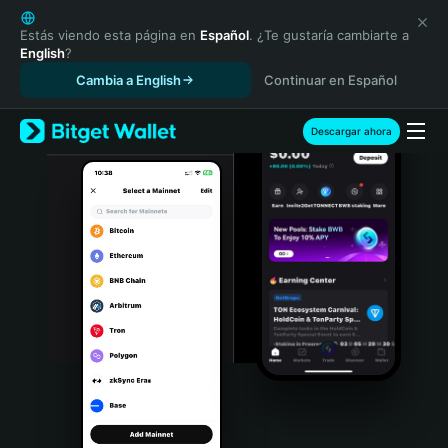
English
日本語
Estás viendo esta página en
Español
. ¿Te gustaría cambiarte a
English
?
Tiếng Việt
Cambia a English
Continuar en Español
Русский
Español (Latinoamérica)
Türkçe
Descargar ahora
Italiano
Français
Deutsch
简体中文
繁體中文
Português (Portugal)
Bahasa Indonesia
ภาษาไทย
हिन्दी
বাংলা
Español
Português (Brasil)
Español (Argentina)