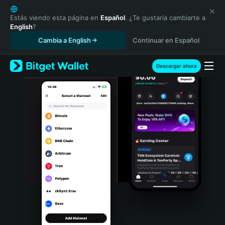
English
日本語
Estás viendo esta página en
Español
. ¿Te gustaría cambiarte a
English
?
Tiếng Việt
Cambia a English
Continuar en Español
Русский
Español (Latinoamérica)
Türkçe
Descargar ahora
Italiano
Français
Deutsch
简体中文
繁體中文
Português (Portugal)
Bahasa Indonesia
ภาษาไทย
हिन्दी
বাংলা
Español
Português (Brasil)
Español (Argentina)