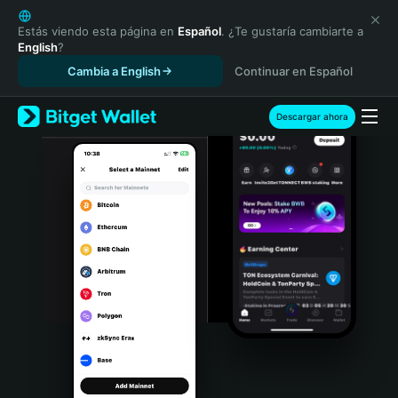
English
日本語
Estás viendo esta página en
Español
. ¿Te gustaría cambiarte a
English
?
Tiếng Việt
Cambia a English
Continuar en Español
Русский
Español (Latinoamérica)
Türkçe
Descargar ahora
Italiano
Français
Deutsch
简体中文
繁體中文
Português (Portugal)
Bahasa Indonesia
ภาษาไทย
हिन्दी
বাংলা
Español
Português (Brasil)
Español (Argentina)