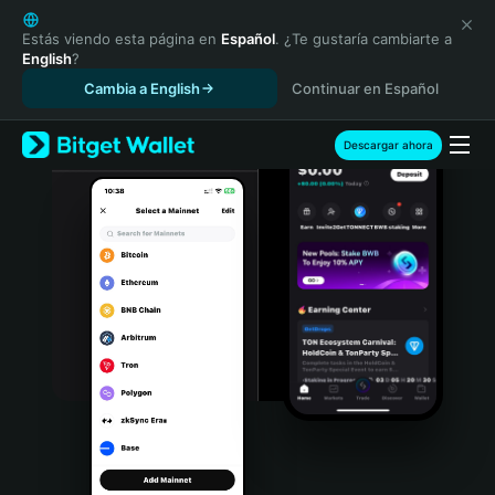
English
日本語
Estás viendo esta página en
Español
. ¿Te gustaría cambiarte a
English
?
Tiếng Việt
Cambia a English
Continuar en Español
Русский
Español (Latinoamérica)
Türkçe
Descargar ahora
Italiano
Français
Deutsch
简体中文
繁體中文
Português (Portugal)
Bahasa Indonesia
ภาษาไทย
हिन्दी
বাংলা
Español
Português (Brasil)
Español (Argentina)