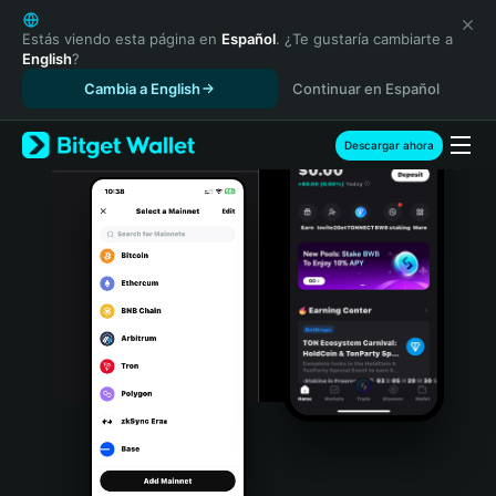
English
日本語
Estás viendo esta página en
Español
. ¿Te gustaría cambiarte a
English
?
Tiếng Việt
Cambia a English
Continuar en Español
Русский
Español (Latinoamérica)
Türkçe
Descargar ahora
Italiano
Français
Deutsch
简体中文
繁體中文
Português (Portugal)
Bahasa Indonesia
ภาษาไทย
हिन्दी
বাংলা
Español
Português (Brasil)
Español (Argentina)