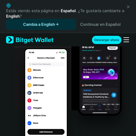
English
日本語
Estás viendo esta página en
Español
. ¿Te gustaría cambiarte a
English
?
Tiếng Việt
Cambia a English
Continuar en Español
Русский
Español (Latinoamérica)
Türkçe
Descargar ahora
Italiano
Français
Deutsch
简体中文
繁體中文
Português (Portugal)
Bahasa Indonesia
ภาษาไทย
हिन्दी
বাংলা
Español
Português (Brasil)
Español (Argentina)