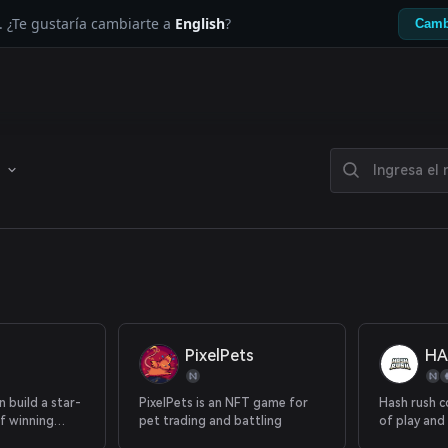
. ¿Te gustaría cambiarte a
English
?
Camb
PixelPets
HA
n build a star-
PixelPets is an NFT game for
Hash rush 
f winning
pet trading and battling
of play and
reate a legacy
games, and