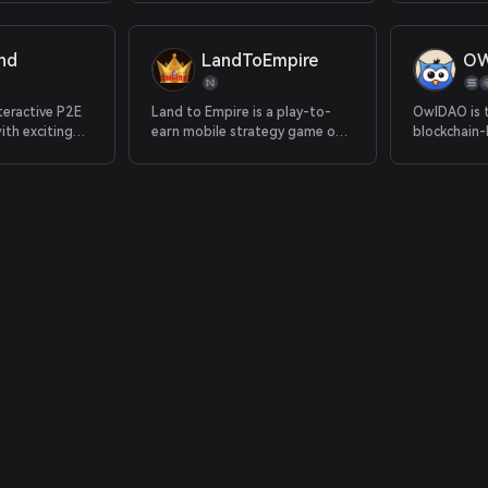
ng and racing
encryption
reds. All
D are
nd
LandToEmpire
O
ue and are
bloodline,
eir performan
teractive P2E
Land to Empire is a play-to-
OwlDAO is t
th exciting
earn mobile strategy game on
blockchain
ot of funs. You
Near Protocol.
provider fo
role of the
DAO helps p
 and
own Casinos
tokens.