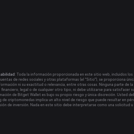
abilidad:
Toda la información proporcionada en este sitio web, incluidos los s
 cuentas de redes sociales y otras plataformas (el "Sitio"), se proporciona ún
formación ni su exactitud o relevancia, entre otras cosas. Ninguna parte de 
nanciero, legal o de cualquier otro tipo, ni debe utilizarse para satisfacer s
mación de Bitget Wallet es bajo su propio riesgo y única discreción. Usted debe
ing de criptomonedas implica un alto nivel de riesgo que puede resultar en pérd
sión de inversión. Nada en este sitio debe interpretarse como una solicitud u