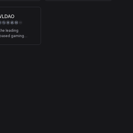
 and RTS games.
WLDAO
he leading
-based gaming
r DeFi Projects. The
rojects build their
 to GameFi their