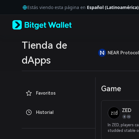
English
Estás viendo esta página en
Español (Latinoamérica)
日本語
Tiếng Việt
Русский
Español (Latinoamérica)
Türkçe
Italiano
Tienda de
Français
NEAR Protocol
Deutsch
dApps
简体中文
繁體中文
Português (Portugal)
Bahasa Indonesia
Game
ภาษาไทย
Favoritos
العربية
हिन्दी
বাংলা
ZED
Historial
Español
Português (Brasil)
In ZED, players ca
Español (Argentina)
studded stable o
racehorses and c