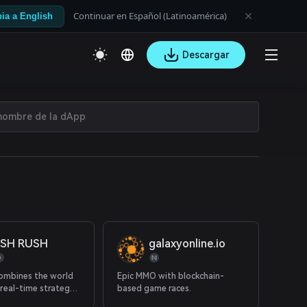
Continuar en Español (Latinoamérica)
ia a English
Descargar
SH RUSH
galaxyonline.io
combines the world
Epic MMO with blockchain-
 real-time strategy
based game races.
 the world of