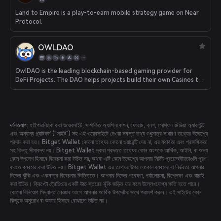
Land to Empire is a play-to-earn mobile strategy game on Near
Protocol.
OWLDAO
OwlDAO is the leading blockchain-based gaming provider for
DeFi Projects. The DAO helps projects build their own Casinos to
GameFi their tokens.
দাবিত্যাগ:
হাইপারলিঙ্ক করা ওয়েবসাইট, সম্পর্কিত অ্যাপ্লিকেশন, ফোরাম, ব্লগ, সোশ্যাল মিডিয়া অ্যাকাউন্ট
এবং অন্যান্য প্ল্যাটফর্ম ("সাইট") সহ এই ওয়েবসাইটে দেওয়া সমস্ত তথ্য শুধুমাত্র সাধারণ তথ্যের উদ্দেশ্যে
প্রদান করা হয়। Bitget Wallet কোনো তথ্যের কোনো ওয়ারেন্টি দেয় না, এর যথার্থতা এবং প্রাসঙ্গিকতা
সহ কিন্তু সীমাবদ্ধ নয়। Bitget Wallet দ্বারা প্রদত্ত তথ্যের কোন অংশকে আর্থিক, আইনি, বা অন্য
কোন উপদেশ হিসাবে বিবেচনা করা উচিত নয়, অথবা এটি কোন উদ্দেশ্যে আপনার নির্দিষ্ট প্রয়োজনীয়তাগুলি পূরণ
করতে ব্যবহার করা উচিত নয়। Bitget Wallet এর তথ্যের উপর যেকোন ব্যবহার বা নির্ভরতা আপনার
নিজের ঝুঁকি এবং একমাত্র বিবেচনার ভিত্তিতে। আপনার নিজের গবেষণা, পর্যালোচনা, বিশ্লেষণ এবং যাচাই
করা উচিত। ক্রিপ্টো ট্রেডিংয়ে একটি উচ্চ স্তরের ঝুঁকি জড়িত যার ফলে উল্লেখযোগ্য ক্ষতি হতে পারে।
কোনো বিনিয়োগ সিদ্ধান্ত নেওয়ার আগে আপনার আর্থিক উপদেষ্টার সাথে পরামর্শ করুন। এই সাইটের কোন
কিছুকে অনুরোধ বা অফার হিসাবে বোঝানো উচিত নয়।