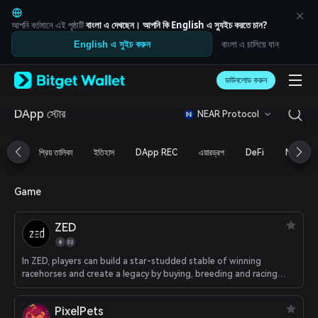
English
日本語
আপনি বর্তমানে এই পৃষ্ঠাটি
বাংলা
এ দেখছেন। আপনি কি
English
এ স্যুইচ করতে চান?
Tiếng Việt
বাংলা এ চালিয়ে যান
English এ সুইচ করুন
Русский
Español (Latinoamérica)
Türkçe
ডাউনলোড করুন
Italiano
Français
DApp স্টোর
NEAR Protocol
Deutsch
简体中文
প্রিয় তালিকা
ইতিহাস
DApp REC
এয়ারড্রপ
DeFi
NFT
繁體中文
Português (Portugal)
Bahasa Indonesia
Game
ภาษาไทย
العربية
ZED
हिन्दी
বাংলা
Español
In ZED, players can build a star-studded stable of winning
Português (Brasil)
racehorses and create a legacy by buying, breeding and racing
digital thoroughbreds. All racehorses in ZED are statistically
Español (Argentina)
unique and are defined by their bloodline, genotype and their
PixelPets
performan