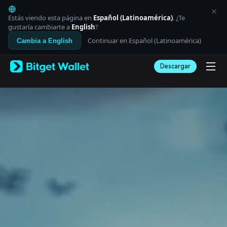
English
日本語
Estás viendo esta página en
Español (Latinoamérica)
. ¿Te
Tiếng Việt
gustaría cambiarte a
English
?
Русский
Continuar en Español (Latinoamérica)
Cambia a English
Español (Latinoamérica)
Türkçe
Descargar
Italiano
Français
Deutsch
简体中文
繁體中文
Português (Portugal)
Bahasa Indonesia
ภาษาไทย
العربية
हिन्दी
বাংলা
Español
Português (Brasil)
Español (Argentina)