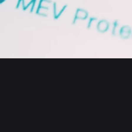
English
日本語
Tiếng Việt
Русский
Empresa
Español (Latinoamérica)
Türkçe
Bitget Wallet X
Italiano