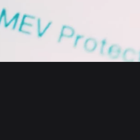
English
日本語
Tiếng Việt
Русский
Acerca de nosotros
Español (Latinoamérica)
Türkçe
Bitget Wallet X
Italiano