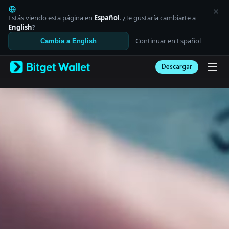
English
日本語
Estás viendo esta página en
Español
. ¿Te gustaría cambiarte a
Tiếng Việt
English
?
Русский
Continuar en Español
Cambia a English
Español (Latinoamérica)
Türkçe
Descargar
Italiano
Français
Deutsch
简体中文
繁體中文
Português (Portugal)
Bahasa Indonesia
ภาษาไทย
العربية
हिन्दी
বাংলা
Español
Português (Brasil)
Español (Argentina)