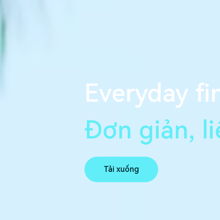
Everyday fi
Đơn giản, l
Tải xuống