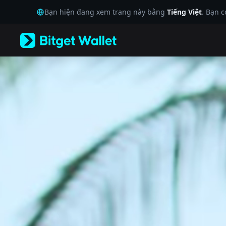
English
Bạn hiện đang xem trang này bằng
Tiếng Việt
. Bạn 
日本語
Tiếng Việt
Русский
Español (Latinoamérica)
Türkçe
Italiano
Français
Deutsch
简体中文
繁體中文
Português (Portugal)
Bahasa Indonesia
ภาษาไทย
العربية
हिन्दी
বাংলা
Español
Português (Brasil)
Español (Argentina)