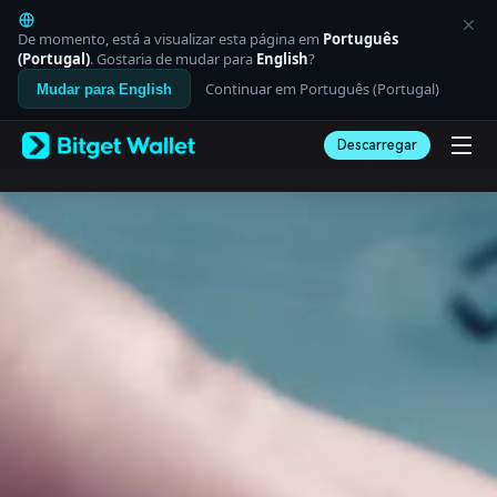
English
日本語
De momento, está a visualizar esta página em
Português
Tiếng Việt
(Portugal)
. Gostaria de mudar para
English
?
Русский
Continuar em Português (Portugal)
Mudar para English
Español (Latinoamérica)
Türkçe
Descarregar
Italiano
Français
Deutsch
简体中文
繁體中文
Português (Portugal)
Bahasa Indonesia
ภาษาไทย
العربية
हिन्दी
বাংলা
Español
Português (Brasil)
Español (Argentina)