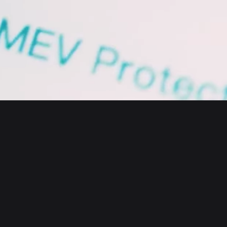
English
日本語
Tiếng Việt
Русский
Sobre nós
Español (Latinoamérica)
Türkçe
Bitget Wallet X
Italiano