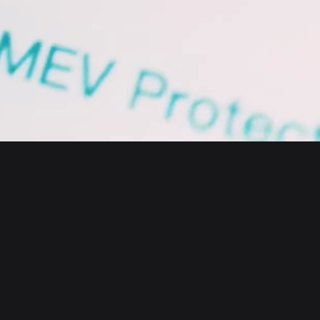
English
日本語
Tiếng Việt
Русский
Компания
Español (Latinoamérica)
Türkçe
Bitget Wallet X
Italiano