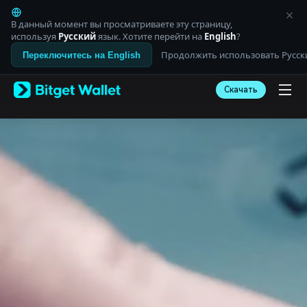
English
日本語
В данный момент вы просматриваете эту страницу,
Tiếng Việt
используя
Русский
язык. Хотите перейти на
English
?
Русский
Продолжить использовать Русск
Переключитесь на English
Español (Latinoamérica)
Türkçe
Скачать
Italiano
Français
Deutsch
简体中文
繁體中文
Português (Portugal)
Bahasa Indonesia
ภาษาไทย
العربية
हिन्दी
বাংলা
Español
Português (Brasil)
Español (Argentina)