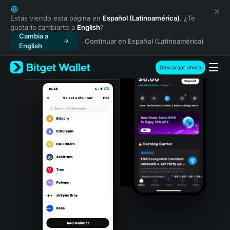
English
日本語
Estás viendo esta página en
Español (Latinoamérica)
. ¿Te
gustaría cambiarte a
English
?
Tiếng Việt
Cambia a
Continuar en Español (Latinoamérica)
Русский
English
Español (Latinoamérica)
Türkçe
Descargar ahora
Italiano
Français
Deutsch
简体中文
繁體中文
Português (Portugal)
Bahasa Indonesia
ภาษาไทย
हिन्दी
বাংলা
Español
Português (Brasil)
Español (Argentina)