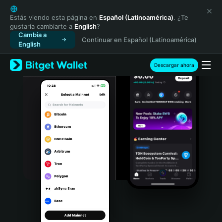
English
日本語
Estás viendo esta página en
Español (Latinoamérica)
. ¿Te
gustaría cambiarte a
English
?
Tiếng Việt
Cambia a
Continuar en Español (Latinoamérica)
Русский
English
Español (Latinoamérica)
Türkçe
Descargar ahora
Italiano
Français
Deutsch
简体中文
繁體中文
Português (Portugal)
Bahasa Indonesia
ภาษาไทย
हिन्दी
বাংলা
Español
Português (Brasil)
Español (Argentina)