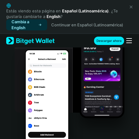
English
日本語
Estás viendo esta página en
Español (Latinoamérica)
. ¿Te
gustaría cambiarte a
English
?
Tiếng Việt
Cambia a
Continuar en Español (Latinoamérica)
Русский
English
Español (Latinoamérica)
Türkçe
Descargar ahora
Italiano
Français
Deutsch
简体中文
繁體中文
Português (Portugal)
Bahasa Indonesia
ภาษาไทย
हिन्दी
বাংলা
Español
Português (Brasil)
Español (Argentina)