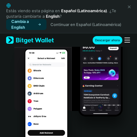
English
日本語
Estás viendo esta página en
Español (Latinoamérica)
. ¿Te
gustaría cambiarte a
English
?
Tiếng Việt
Cambia a
Continuar en Español (Latinoamérica)
Русский
English
Español (Latinoamérica)
Türkçe
Descargar ahora
Italiano
Français
Deutsch
简体中文
繁體中文
Português (Portugal)
Bahasa Indonesia
ภาษาไทย
हिन्दी
বাংলা
Español
Português (Brasil)
Español (Argentina)