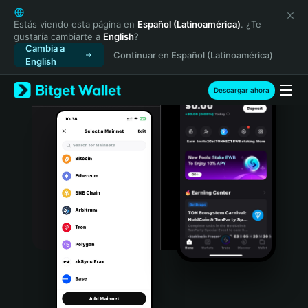
English
日本語
Estás viendo esta página en
Español (Latinoamérica)
. ¿Te
gustaría cambiarte a
English
?
Tiếng Việt
Cambia a
Continuar en Español (Latinoamérica)
Русский
English
Español (Latinoamérica)
Türkçe
Descargar ahora
Italiano
Français
Deutsch
简体中文
繁體中文
Português (Portugal)
Bahasa Indonesia
ภาษาไทย
हिन्दी
বাংলা
Español
Português (Brasil)
Español (Argentina)