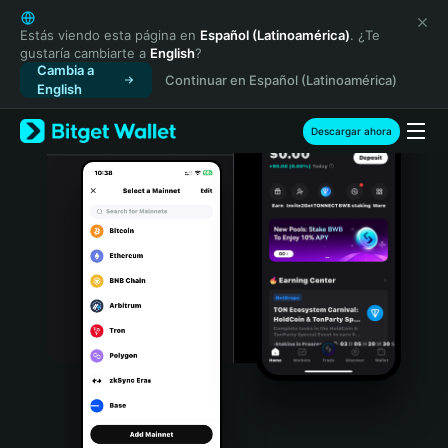
English
日本語
Estás viendo esta página en
Español (Latinoamérica)
. ¿Te
gustaría cambiarte a
English
?
Tiếng Việt
Cambia a
Continuar en Español (Latinoamérica)
Русский
English
Español (Latinoamérica)
Türkçe
Descargar ahora
Italiano
Français
Deutsch
简体中文
繁體中文
Português (Portugal)
Bahasa Indonesia
ภาษาไทย
हिन्दी
বাংলা
Español
Português (Brasil)
Español (Argentina)