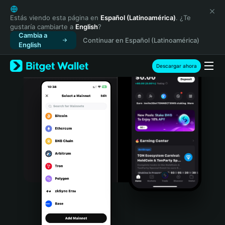
English
日本語
Estás viendo esta página en
Español (Latinoamérica)
. ¿Te
gustaría cambiarte a
English
?
Tiếng Việt
Cambia a
Continuar en Español (Latinoamérica)
Русский
English
Español (Latinoamérica)
Türkçe
Descargar ahora
Italiano
Français
Deutsch
简体中文
繁體中文
Português (Portugal)
Bahasa Indonesia
ภาษาไทย
हिन्दी
বাংলা
Español
Português (Brasil)
Español (Argentina)