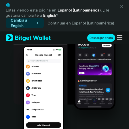
English
日本語
Estás viendo esta página en
Español (Latinoamérica)
. ¿Te
gustaría cambiarte a
English
?
Tiếng Việt
Cambia a
Continuar en Español (Latinoamérica)
Русский
English
Español (Latinoamérica)
Türkçe
Descargar ahora
Italiano
Français
Deutsch
简体中文
繁體中文
Português (Portugal)
Bahasa Indonesia
ภาษาไทย
हिन्दी
বাংলা
Español
Português (Brasil)
Español (Argentina)